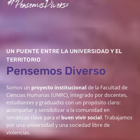
UN PUENTE ENTRE LA UNIVERSIDAD Y EL
TERRITORIO
Pensemos Diverso
Somos un
proyecto institucional
de la Facultad de
Ciencias Humanas (UNRC), integrado por docentes,
estudiantes y graduadxs con un propósito claro:
acompañar y sensibilizar a la comunidad en
temáticas clave para el
buen vivir social
. Trabajamos
por una universidad y una sociedad libre de
violencias.