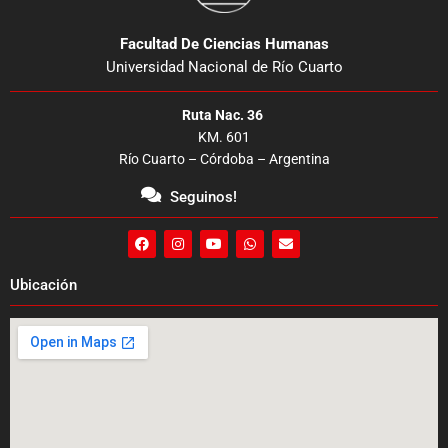
Facultad De Ciencias Humanas
Universidad Nacional de Río Cuarto
Ruta Nac. 36
KM. 601
Río Cuarto – Córdoba – Argentina
Seguinos!
F
I
Y
W
E
a
n
o
h
n
c
s
u
a
v
e
t
t
t
e
Ubicación
b
a
u
s
l
o
g
b
a
o
o
r
e
p
p
k
a
p
e
m