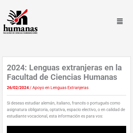
Ir
al
contenido
2024: Lenguas extranjeras en la
Facultad de Ciencias Humanas
26/02/2024
/
Apoyo en Lenguas Extranjeras
Si deseas estudiar alemán, italiano, francés o portugués como
asignatura obligatoria, optativa, espacio electivo, o en calidad de
estudiante vocacional, esta información es para vos: