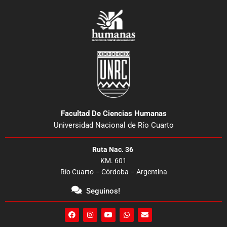
Facultad De Ciencias Humanas
Universidad Nacional de Río Cuarto
Ruta Nac. 36
KM. 601
Río Cuarto – Córdoba – Argentina
Seguinos!
F
I
Y
W
E
a
n
o
h
n
c
s
u
a
v