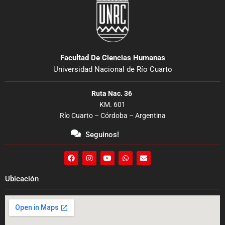
Facultad De Ciencias Humanas
Universidad Nacional de Río Cuarto
Ruta Nac. 36
KM. 601
Río Cuarto – Córdoba – Argentina
Seguinos!
F
I
Y
W
E
a
n
o
h
n
c
s
u
a
v
e
t
t
t
e
Ubicación
b
a
u
s
l
o
g
b
a
o
o
r
e
p
p
k
a
p
e
m