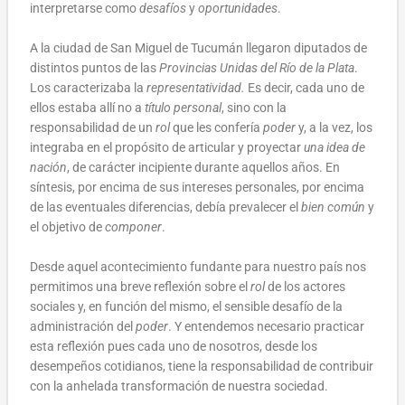
interpretarse como
desafíos
y
oportunidades
.
A la ciudad de San Miguel de Tucumán llegaron diputados de
distintos puntos de las
Provincias Unidas del Río de la Plata
.
Los caracterizaba la
representatividad.
Es decir, cada uno de
ellos estaba allí no a
título personal
, sino con la
responsabilidad de un
rol
que les confería
poder
y, a la vez, los
integraba en el propósito de articular y proyectar
una idea de
nación
, de carácter incipiente durante aquellos años. En
síntesis, por encima de sus intereses personales, por encima
de las eventuales diferencias, debía prevalecer el
bien común
y
el objetivo de
componer
.
Desde aquel acontecimiento fundante para nuestro país nos
permitimos una breve reflexión sobre el
rol
de los actores
sociales y, en función del mismo, el sensible desafío de la
administración del
poder
. Y entendemos necesario practicar
esta reflexión pues cada uno de nosotros, desde los
desempeños cotidianos, tiene la responsabilidad de contribuir
con la anhelada transformación de nuestra sociedad.