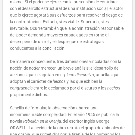
misma. Si el poder se ejerce con la pretensión de contribuir
con el desarrollo estructural de una institución social, el actor
que lo ejerce agotará sus esfuerzos para resolver el riesgo de
la confrontación. Evitarla, si es viable. Superarla, si es
inevitable. Ocurre también que la administración responsable
del poder demanda mayores capacidades en torno al
desempeño de un rol y el despliegue de estrategias
conducentes a la conciliación.
De manera consecuente, tres dimensiones vinculadas con la
noción de
poder
merecen un breve análisis: el desarrollo de
acciones que se agotan en el
plano discursivo
, aquellas que
adoptan el carácter de
hechos
y las que exhiben la
congruencia
entre lo declamado por el discurso y los
hechos
propiamente dichos.
Sencilla de formular, la observación abarca una
inconmensurable complejidad. En el año 1945 se publica la
novela
Rebelión en la Granja
, del escritor inglés George
ORWELL. La ficción de la obra retrata el grupo de animales de
una granja, que sometidos por la tiranía de los humanos los