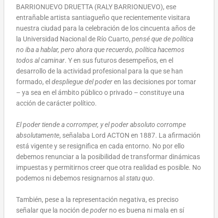
BARRIONUEVO DRUETTA (RALY BARRIONUEVO), ese
entrañable artista santiagueño que recientemente visitara
nuestra ciudad para la celebración de los cincuenta años de
la Universidad Nacional de Río Cuarto,
pensé que de política
no iba a hablar, pero ahora que recuerdo, política hacemos
todos al caminar
.
Y en sus futuros desempeños, en el
desarrollo de la actividad profesional para la que se han
formado, el
despliegue del poder
en las decisiones por tomar
– ya sea en el ámbito público o privado – constituye una
acción de carácter político.
El poder tiende a corromper, y el poder absoluto corrompe
absolutamente
, señalaba Lord ACTON en 1887. La afirmación
está vigente y se resignifica en cada entorno. No por ello
debemos renunciar a la posibilidad de transformar dinámicas
impuestas y permitirnos creer que otra realidad es posible. No
podemos ni debemos resignarnos al
statu quo
.
También, pese a la representación negativa, es preciso
señalar que la noción de
poder
no es buena ni mala en sí