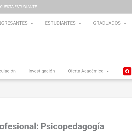
NCUESTA ESTUDIANTE
NGRESANTES
ESTUDIANTES
GRADUADOS
F
culación
Investigación
Oferta Académica
a
c
e
b
o
o
k
rofesional: Psicopedagogía