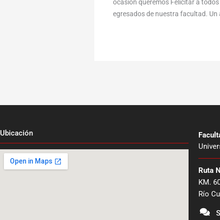
ocasión queremos Felicitar a todos 
egresados de nuestra facultad. Un 
Ubicación
Facul
Univer
Ruta 
KM. 6
Río Cu
S