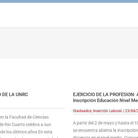
O DE LA UNRC
EJERCICIO DE LA PROFESION: A
Inscripción Educación Nivel Me
Graduados
,
Inserción Laboral
/
23/04/
 en la Facultad de Ciencias
A partir del 2 de mayo y hasta el 1
e Rio Cuarto celebra a sus
se encuentra abierta la inscripció
de los últimos años En esta
docencia en el nivel medio. Conoce