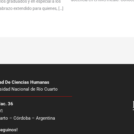
los graduados y en especial a los
abrazo extendido para quienes, […]
tad De Ciencias Humanas
sidad Nacional de Río Cuarto
Nac. 36
01
arto – Córdoba – Argentina
eguinos!