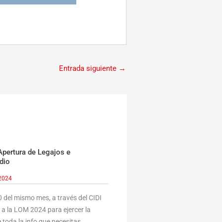
Entrada siguiente
→
pertura de Legajos e
dio
2024
0 del mismo mes, a través del CIDI
n a la LOM 2024 para ejercer la
 toda la info que necesitas