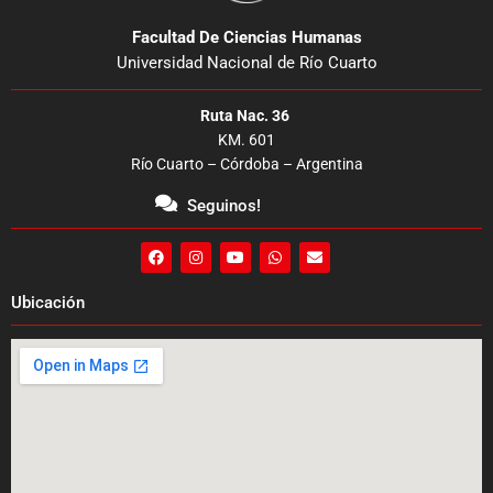
Facultad De Ciencias Humanas
Universidad Nacional de Río Cuarto
Ruta Nac. 36
KM. 601
Río Cuarto – Córdoba – Argentina
Seguinos!
F
I
Y
W
E
a
n
o
h
n
c
s
u
a
v
e
t
t
t
e
Ubicación
b
a
u
s
l
o
g
b
a
o
o
r
e
p
p
k
a
p
e
m