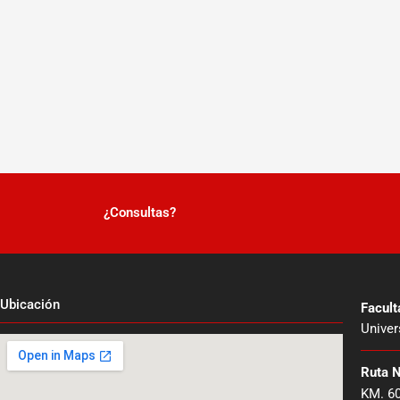
¿Consultas?
Ubicación
Facul
Univer
Ruta 
KM. 6