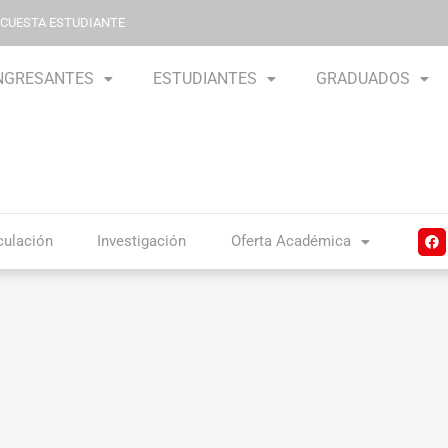
NCUESTA ESTUDIANTE
NGRESANTES
ESTUDIANTES
GRADUADOS
F
culación
Investigación
Oferta Académica
a
c
e
b
o
o
k