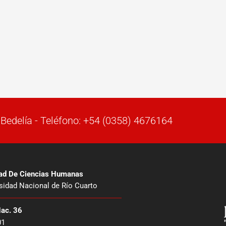
Bedelía - Teléfono: +54 (0358) 4676164
tad De Ciencias Humanas
sidad Nacional de Río Cuarto
Nac. 36
01