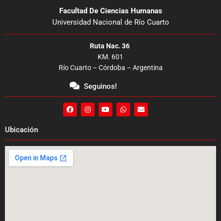
Facultad De Ciencias Humanas
Universidad Nacional de Río Cuarto
Ruta Nac. 36
KM. 601
Río Cuarto – Córdoba – Argentina
Seguinos!
F
I
Y
W
E
a
n
o
h
n
c
s
u
a
v
e
t
t
t
e
Ubicación
b
a
u
s
l
o
g
b
a
o
o
r
e
p
p
k
a
p
e
m