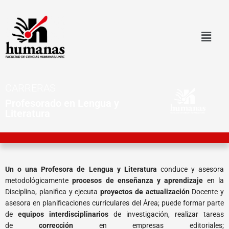
Ir
al
contenido
CARRERAS
Profesorado en Lengua y
Literatura
Un o una Profesora de Lengua y Literatura
conduce y asesora
metodológicamente
procesos de enseñanza y aprendizaje
en la
Disciplina, planifica y ejecuta
proyectos de actualización
Docente y
asesora en planificaciones curriculares del Área; puede formar parte
de
equipos interdisciplinarios
de investigación, realizar tareas
de
corrección
en empresas editoriales;