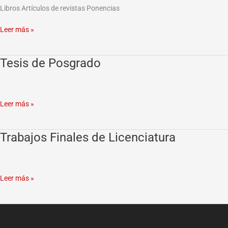
Libros Artículos de revistas Ponencias
Leer más »
Tesis de Posgrado
Tesis
de
Posgrado
Leer más »
Trabajos Finales de Licenciatura
Trabajos
Finales
de
Licenciatura
Leer más »