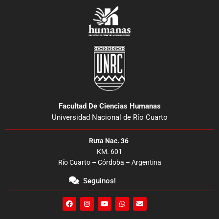
Facultad De Ciencias Humanas
Universidad Nacional de Río Cuarto
Ruta Nac. 36
KM. 601
Río Cuarto – Córdoba – Argentina
Seguinos!
F
I
Y
W
E
a
n
o
h
n
c
s
u
a
v