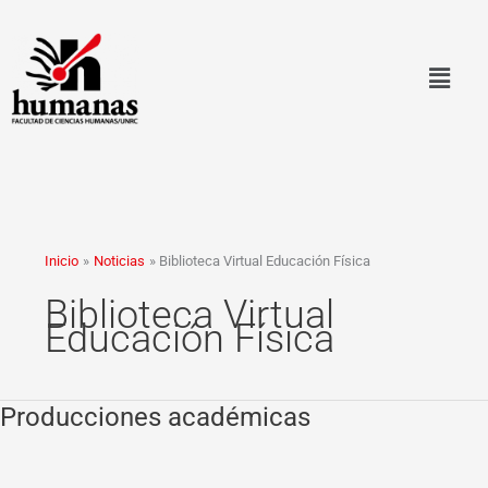
Ir
al
contenido
Inicio
Noticias
Biblioteca Virtual Educación Física
Biblioteca Virtual
Educación Física
Producciones académicas
Producciones
académicas