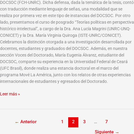
2025
DOCSOC (FCH-UNRC). Dicha defensa, dada la temática de la tesis, contó
con traducción mediante lenguaje de señas, una modalidad que se
realiza por primera vez en este tipo de instancias del DOCSOC. Por otro
lado, presentamos el curso de posgrado “Teorías políticas en perspectiva
histórico intelectual”, a cargo de la Dra. Ana Lucía Magrini (UNRC-UNQ-
CONICET) y la Dra. María Virginia Quiroga (ISTE-UNRC/CONICET).
Celebramos la distinción otorgada a una investigación desarrollada por
docentes, estudiantes y graduados del DOCSOC. Además, en nuestra
sección Voces del Doctorado, María Eugenia Álvarez, estudiante del
DOCSOC, comparte su experiencia en la Universidad Federal de Ceará
(UFC Brasil), donde realiza una estancia doctoral en el marco del
programa Mové La América, junto con los relatos de otras experiencias
internacionales de estudiantes y egresados del Doctorado.
Leer más »
←
Anterior
1
2
3
…
7
Siguiente
→