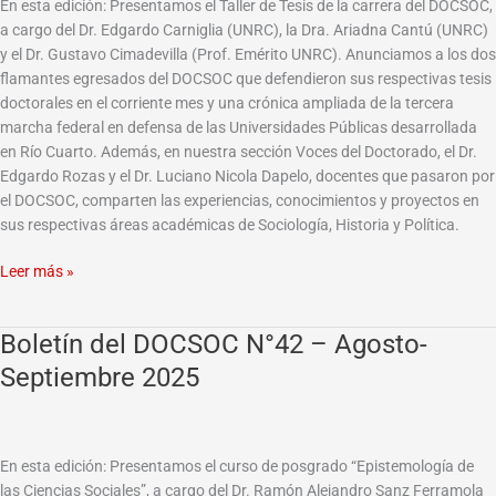
En esta edición: Presentamos el Taller de Tesis de la carrera del DOCSOC,
2025
a cargo del Dr. Edgardo Carniglia (UNRC), la Dra. Ariadna Cantú (UNRC)
y el Dr. Gustavo Cimadevilla (Prof. Emérito UNRC). Anunciamos a los dos
flamantes egresados del DOCSOC que defendieron sus respectivas tesis
doctorales en el corriente mes y una crónica ampliada de la tercera
marcha federal en defensa de las Universidades Públicas desarrollada
en Río Cuarto. Además, en nuestra sección Voces del Doctorado, el Dr.
Edgardo Rozas y el Dr. Luciano Nicola Dapelo, docentes que pasaron por
el DOCSOC, comparten las experiencias, conocimientos y proyectos en
sus respectivas áreas académicas de Sociología, Historia y Política.
Leer más »
Boletín del DOCSOC N°42 – Agosto-
Boletín
del
Septiembre 2025
DOCSOC
N°42
–
Agosto-
En esta edición: Presentamos el curso de posgrado “Epistemología de
Septiembre
las Ciencias Sociales”, a cargo del Dr. Ramón Alejandro Sanz Ferramola