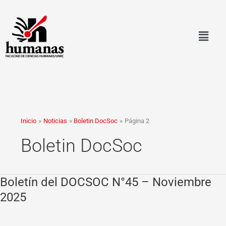
Ir
al
contenido
Inicio
Noticias
Boletin DocSoc
Página 2
Boletin DocSoc
Boletín del DOCSOC N°45 – Noviembre
Boletín
del
2025
DOCSOC
N°45
–