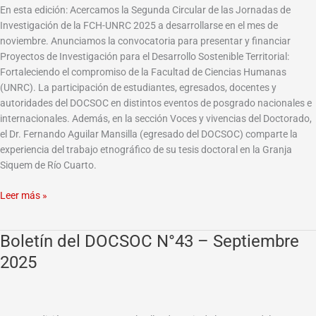
Octubre-
En esta edición: Acercamos la Segunda Circular de las Jornadas de
Noviembre
Investigación de la FCH-UNRC 2025 a desarrollarse en el mes de
2025
noviembre. Anunciamos la convocatoria para presentar y financiar
Proyectos de Investigación para el Desarrollo Sostenible Territorial:
Fortaleciendo el compromiso de la Facultad de Ciencias Humanas
(UNRC). La participación de estudiantes, egresados, docentes y
autoridades del DOCSOC en distintos eventos de posgrado nacionales e
internacionales. Además, en la sección Voces y vivencias del Doctorado,
el Dr. Fernando Aguilar Mansilla (egresado del DOCSOC) comparte la
experiencia del trabajo etnográfico de su tesis doctoral en la Granja
Siquem de Río Cuarto.
Leer más »
Boletín del DOCSOC N°43 – Septiembre
Boletín
del
2025
DOCSOC
N°43
–
Septiembre