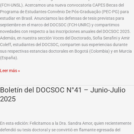
2025
(FCH-UNSL). Acercamos una nueva convocatoria CAPES Becas del
Programa de Estudantes-Convênio De Pós-Graduação (PEC-PG) para
estudiar en Brasil. Anunciamos las defensas de tesis previstas para
septiembre en el marco del DOCSOC (FCH-UNRC) y compartimos
novedades con respecto a las inscripciones anuales del DOCSOC 2025.
Además, en nuestra sección Voces del Doctorado, Sofia Serafini y Amir
Coleff, estudiantes del DOCSOC, comparten sus experiencias durante
sus respectivas estancias doctorales en Bogotá (Colombia) y en Murcia
(España).
Leer más »
Boletín del DOCSOC N°41 – Junio-Julio
Boletín
del
2025
DOCSOC
N°41
–
Junio-
En esta edición: Felicitamos a la Dra. Sandra Amor, quien recientemente
Julio
defendió su tesis doctoral y se convirtió en flamante egresada del