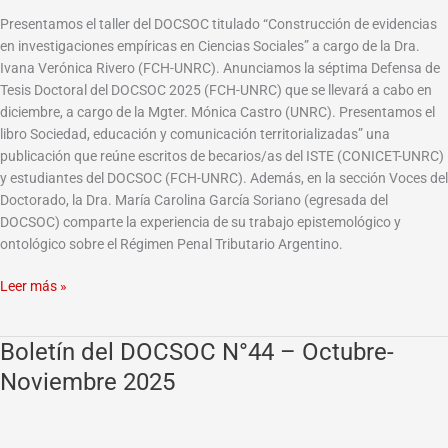
Noviembre
Presentamos el taller del DOCSOC titulado “Construcción de evidencias
2025
en investigaciones empíricas en Ciencias Sociales” a cargo de la Dra.
Ivana Verónica Rivero (FCH-UNRC). Anunciamos la séptima Defensa de
Tesis Doctoral del DOCSOC 2025 (FCH-UNRC) que se llevará a cabo en
diciembre, a cargo de la Mgter. Mónica Castro (UNRC). Presentamos el
libro Sociedad, educación y comunicación territorializadas” una
publicación que reúne escritos de becarios/as del ISTE (CONICET-UNRC)
y estudiantes del DOCSOC (FCH-UNRC). Además, en la sección Voces del
Doctorado, la Dra. María Carolina García Soriano (egresada del
DOCSOC) comparte la experiencia de su trabajo epistemológico y
ontológico sobre el Régimen Penal Tributario Argentino.
Leer más »
Boletín del DOCSOC N°44 – Octubre-
Boletín
del
Noviembre 2025
DOCSOC
N°44
–