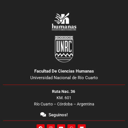
Facultad De Ciencias Humanas
Universidad Nacional de Río Cuarto
Ruta Nac. 36
KM. 601
Río Cuarto – Córdoba – Argentina
Seguinos!
F
I
Y
W
E