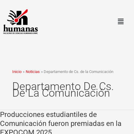
Ir
al
contenido
Inicio
Noticias
Departamento de Cs. de la Comunicación
Departamento De Cs.
De La Comunicación
Producciones estudiantiles de
Producciones
estudiantiles
Comunicación fueron premiadas en la
de
EXPOCOM 2025
Comunicación