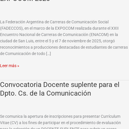
fueron
premiadas
en
La Federación Argentina de Carreras de Comunicación Social
la
(FADECCOS), en el marco de la EXPOCOM realizada durante el XXII
EXPOCOM
Encuentro Nacional de Carreras de Comunicación (ENACOM) en la
2025
ciudad de San Luis, entre el 5 y el 7 de noviembre de 2025, otorgó
reconocimientos a producciones destacadas de estudiantes de carreras
de Comunicación de todo […]
Leer más »
Convocatoria Docente suplente para el
Convocatoria
Docente
Dpto. Cs. de la Comunicación
suplente
para
el
Dpto.
Se comunica la apertura de inscripciones para presentar Currículum
Cs.
Vitae (CV) a los fines de participar en el procedimiento de evaluación
de