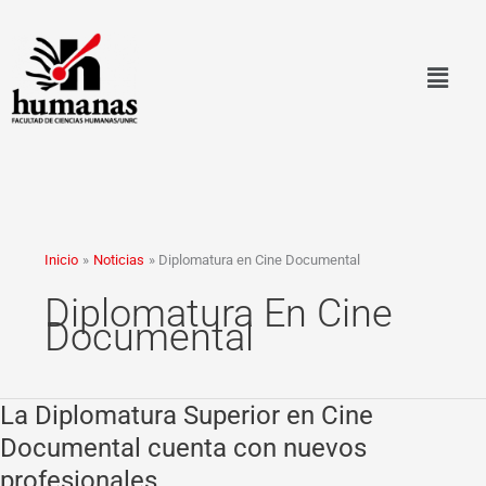
Ir
al
contenido
Inicio
Noticias
Diplomatura en Cine Documental
Diplomatura En Cine
Documental
La Diplomatura Superior en Cine
La
Diplomatura
Documental cuenta con nuevos
Superior
profesionales
en