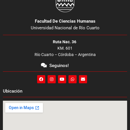
Facultad De Ciencias Humanas
Universidad Nacional de Río Cuarto
Ruta Nac. 36
KM. 601
Río Cuarto – Córdoba – Argentina
Seguinos!
F
I
Y
W
E
a
n
o
h
n
c
s
u
a
v
e
t
t
t
e
Ubicación
b
a
u
s
l
o
g
b
a
o
o
r
e
p
p
k
a
p
e
m