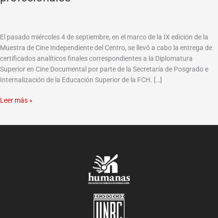
Cine
Documental
cuenta
El pasado miércoles 4 de septiembre, en el marco de la IX edición de la
con
Muestra de Cine Independiente del Centro, se llevó a cabo la entrega de
nuevos
certificados analíticos finales correspondientes a la Diplomatura
profesionales
Superior en Cine Documental por parte de la Secretaría de Posgrado e
Internalización de la Educación Superior de la FCH. […]
Leer más »