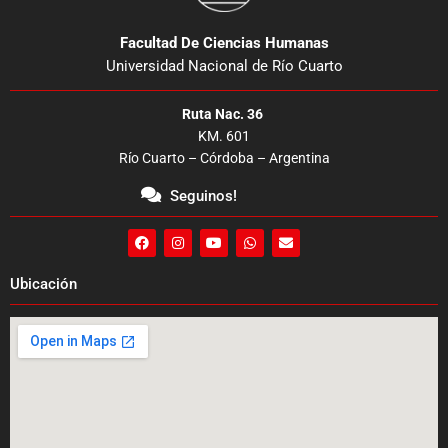
Facultad De Ciencias Humanas
Universidad Nacional de Río Cuarto
Ruta Nac. 36
KM. 601
Río Cuarto – Córdoba – Argentina
Seguinos!
F
I
Y
W
E
a
n
o
h
n
c
s
u
a
v
e
t
t
t
e
Ubicación
b
a
u
s
l
o
g
b
a
o
o
r
e
p
p
k
a
p
e
m