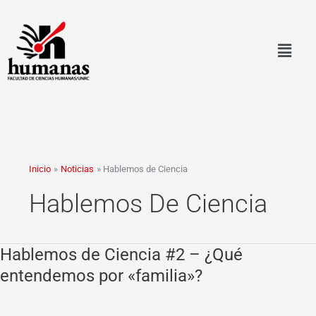
Ir
al
contenido
Inicio
Noticias
Hablemos de Ciencia
Hablemos De Ciencia
Hablemos de Ciencia #2 – ¿Qué
Hablemos
de
entendemos por «familia»?
Ciencia
#2
–