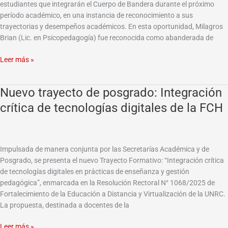
la
estudiantes que integrarán el Cuerpo de Bandera durante el próximo
FCH
período académico, en una instancia de reconocimiento a sus
2026-
trayectorias y desempeños académicos. En esta oportunidad, Milagros
2027
Brian (Lic. en Psicopedagogía) fue reconocida como abanderada de
Leer más »
Nuevo trayecto de posgrado: Integración
Nuevo
trayecto
crítica de tecnologías digitales de la FCH
de
posgrado:
Integración
crítica
Impulsada de manera conjunta por las Secretarías Académica y de
de
Posgrado, se presenta el nuevo Trayecto Formativo: “Integración crítica
tecnologías
de tecnologías digitales en prácticas de enseñanza y gestión
digitales
pedagógica”, enmarcada en la Resolución Rectoral N° 1068/2025 de
de
Fortalecimiento de la Educación a Distancia y Virtualización de la UNRC.
la
La propuesta, destinada a docentes de la
FCH
Leer más »