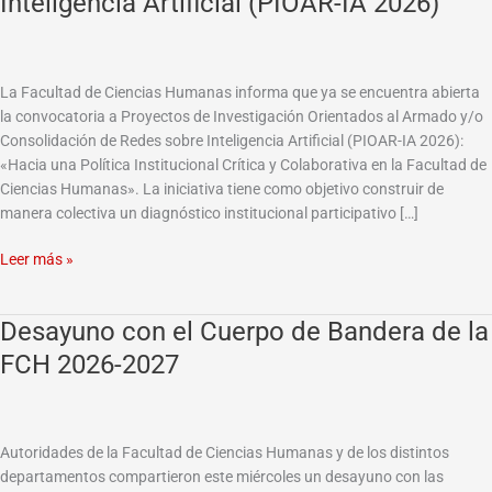
Inteligencia Artificial (PIOAR-IA 2026)
Investigación
Orientados
al
La Facultad de Ciencias Humanas informa que ya se encuentra abierta
Armado
la convocatoria a Proyectos de Investigación Orientados al Armado y/o
y/o
Consolidación de Redes sobre Inteligencia Artificial (PIOAR-IA 2026):
Consolidación
«Hacia una Política Institucional Crítica y Colaborativa en la Facultad de
de
Ciencias Humanas». La iniciativa tiene como objetivo construir de
Redes
manera colectiva un diagnóstico institucional participativo […]
sobre
Inteligencia
Leer más »
Artificial
(PIOAR-
IA
Desayuno con el Cuerpo de Bandera de la
Desayuno
2026)
con
FCH 2026-2027
el
Cuerpo
de
Bandera
Autoridades de la Facultad de Ciencias Humanas y de los distintos
de
departamentos compartieron este miércoles un desayuno con las