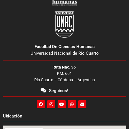
Facultad De Ciencias Humanas
Universidad Nacional de Río Cuarto
Ruta Nac. 36
KM. 601
Río Cuarto – Córdoba – Argentina
Seguinos!
F
I
Y
W
E
a
n
o
h
n
c
s
u
a
v
e
t
t
t
e
Ubicación
b
a
u
s
l
o
g
b
a
o
o
r
e
p
p