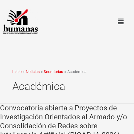
Ir
al
contenido
Inicio
Noticias
Secretarías
Académica
Académica
Convocatoria abierta a Proyectos de
Convocatoria
abierta
Investigación Orientados al Armado y/o
a
Consolidación de Redes sobre
Proyectos
de