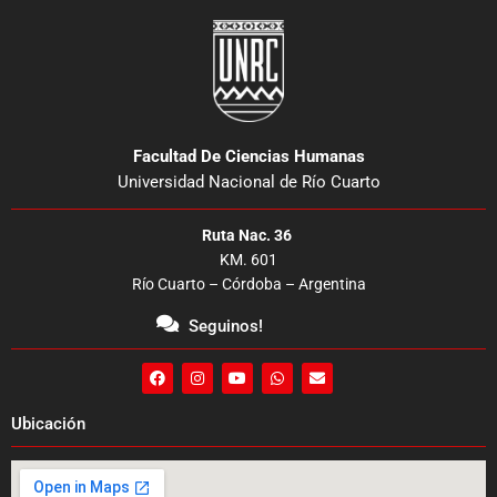
Facultad De Ciencias Humanas
Universidad Nacional de Río Cuarto
Ruta Nac. 36
KM. 601
Río Cuarto – Córdoba – Argentina
Seguinos!
F
I
Y
W
E
a
n
o
h
n
c
s
u
a
v
e
t
t
t
e
Ubicación
b
a
u
s
l
o
g
b
a
o
o
r
e
p
p
k
a
p
e
m