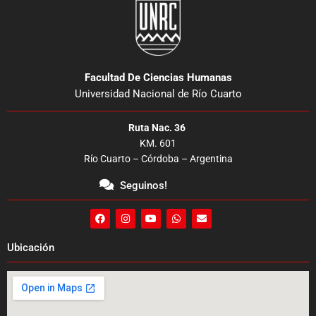
Facultad De Ciencias Humanas
Universidad Nacional de Río Cuarto
Ruta Nac. 36
KM. 601
Río Cuarto – Córdoba – Argentina
Seguinos!
F
I
Y
W
E
a
n
o
h
n
c
s
u
a
v
e
t
t
t
e
Ubicación
b
a
u
s
l
o
g
b
a
o
o
r
e
p
p
k
a
p
e
m