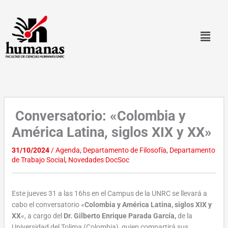
Ir
al
contenido
Conversatorio: «Colombia y
América Latina, siglos XIX y XX»
31/10/2024
/
Agenda
,
Departamento de Filosofía
,
Departamento
de Trabajo Social
,
Novedades DocSoc
Este jueves 31 a las 16hs en el Campus de la UNRC se llevará a
cabo el conversatorio «
Colombia y América Latina, siglos XIX y
XX
«, a cargo del
Dr. Gilberto Enrique Parada García,
de la
Universidad del Tolima (Colombia), quien compartirá sus