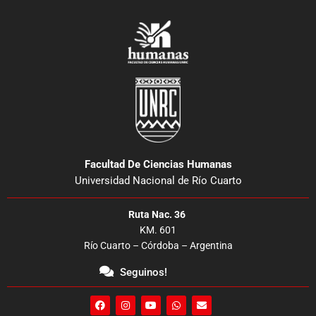
Facultad De Ciencias Humanas
Universidad Nacional de Río Cuarto
Ruta Nac. 36
KM. 601
Río Cuarto – Córdoba – Argentina
Seguinos!
F
I
Y
W
E
a
n
o
h
n