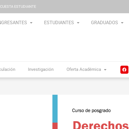
NCUESTA ESTUDIANTE
NGRESANTES
ESTUDIANTES
GRADUADOS
F
culación
Investigación
Oferta Académica
a
c
e
b
o
o
k