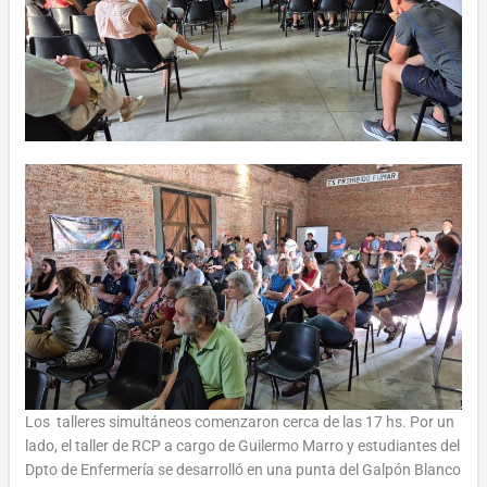
Los talleres simultáneos comenzaron cerca de las 17 hs. Por un
lado, el taller de RCP a cargo de Guilermo Marro y estudiantes del
Dpto de Enfermería se desarrolló en una punta del Galpón Blanco