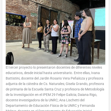
El tercer proyecto lo presentaron docentes de diferentes niveles
educativos, desde inicial hasta universitario. Entre ellas, Ivana
Battistini, docente del Jardin Rosario Vera Peñaloza y profesora
adjunta de la cátedra de Cs. Naturales; Gisela Grando, profesora
de primaria de la Escuela Santa Cruz y profesora de Metodología
de la Investigación en el IPEM 29 Felipe Galicia; Daiana Rigo,
docente investigadora de la UNRC; Ana Lischetti del
Departamento de Educación Física de la UNRC y Fernanda
Melgar, docente en el Departamento de Educación Inicial,