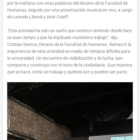
por la mañana con unas palabras del decano de la Facultad de
Humanas, seguido por una presentación musical en vivo, a cargo
de Leonela Libardi y Amir Coleff.
“Esta actividad ha sido un sueño que venimos teniendo desde hace
un buen tiempo y que ha implicado muchísimo trabajo“.
dijo
Cristian Santos, Decano de la Facultad de Humanas. Remarcó la
importancia de esta actividad en medio de tiempos difíciles para
la universidad. Un encuentro de visibilización y de lucha, que
comparte y construye con el resto de la ciudadanía. Que muestra
qué se hace, cómo se trabaja y quiénes son y pueden ser parte.