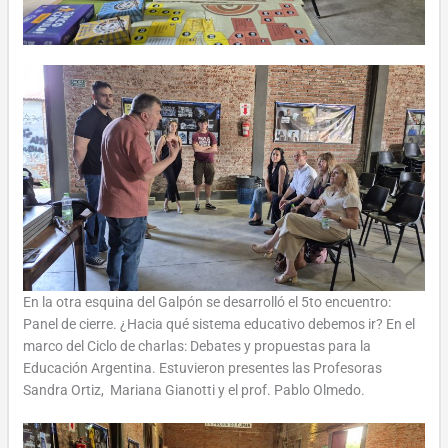
En la otra esquina del Galpón se desarrolló el 5to encuentro:
Panel de cierre. ¿Hacia qué sistema educativo debemos ir? En el
marco del Ciclo de charlas: Debates y propuestas para la
Educación Argentina. Estuvieron presentes las Profesoras
Sandra Ortiz, Mariana Gianotti y el prof. Pablo Olmedo.