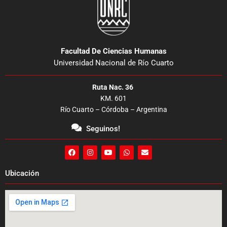
Facultad De Ciencias Humanas
Universidad Nacional de Río Cuarto
Ruta Nac. 36
KM. 601
Río Cuarto – Córdoba – Argentina
Seguinos!
F
I
Y
W
E
a
n
o
h
n
c
s
u
a
v
e
t
t
t
e
Ubicación
b
a
u
s
l
o
g
b
a
o
o
r
e
p
p
k
a
p
e
m