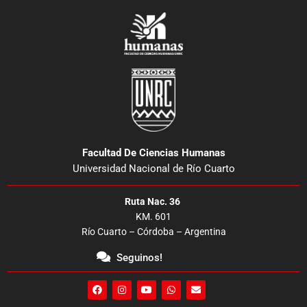
Facultad De Ciencias Humanas
Universidad Nacional de Río Cuarto
Ruta Nac. 36
KM. 601
Río Cuarto – Córdoba – Argentina
Seguinos!
F
I
Y
W
E
a
n
o
h
n
c
s
u
a
v