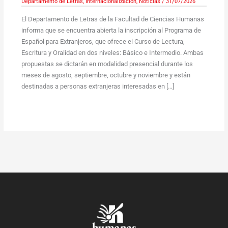
Departamento de Letras
,
Internacionalización
,
Noticias
/
31/07/2026
El Departamento de Letras de la Facultad de Ciencias Humanas
informa que se encuentra abierta la inscripción al Programa de
Español para Extranjeros, que ofrece el Curso de Lectura,
Escritura y Oralidad en dos niveles: Básico e Intermedio. Ambas
propuestas se dictarán en modalidad presencial durante los
meses de agosto, septiembre, octubre y noviembre y están
destinadas a personas extranjeras interesadas en […]