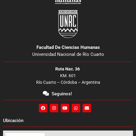
Facultad De Ciencias Humanas
Universidad Nacional de Río Cuarto
Ruta Nac. 36
KM. 601
Río Cuarto – Córdoba – Argentina
Seguinos!
F
I
Y
W
E
a
n
o
h
n
c
s
u
a
v
e
t
t
t
e
Ubicación
b
a
u
s
l
o
g
b
a
o
o
r
e
p
p
k
a
p
e