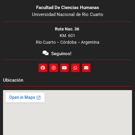
Facultad De Ciencias Humanas
Universidad Nacional de Río Cuarto
Ruta Nac. 36
KM. 601
Río Cuarto – Córdoba – Argentina
Seguinos!
F
I
Y
W
E
a
n
o
h
n
c
s
u
a
v
e
t
t
t
e
Ubicación
b
a
u
s
l
o
g
b
a
o
o
r
e
p
p
k
a
p
e
m