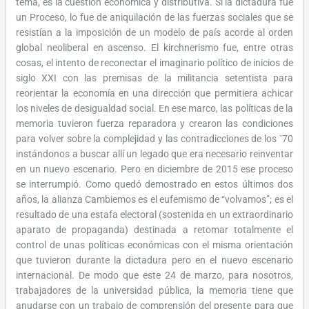
tema, es la cuestión económica y distributiva. Si la dictadura fue
un Proceso, lo fue de aniquilación de las fuerzas sociales que se
resistían a la imposición de un modelo de país acorde al orden
global neoliberal en ascenso. El kirchnerismo fue, entre otras
cosas, el intento de reconectar el imaginario político de inicios de
siglo XXI con las premisas de la militancia setentista para
reorientar la economía en una dirección que permitiera achicar
los niveles de desigualdad social. En ese marco, las políticas de la
memoria tuvieron fuerza reparadora y crearon las condiciones
para volver sobre la complejidad y las contradicciones de los `70
instándonos a buscar allí un legado que era necesario reinventar
en un nuevo escenario. Pero en diciembre de 2015 ese proceso
se interrumpió. Como quedó demostrado en estos últimos dos
años, la alianza Cambiemos es el eufemismo de “volvamos”; es el
resultado de una estafa electoral (sostenida en un extraordinario
aparato de propaganda) destinada a retomar totalmente el
control de unas políticas económicas con el misma orientación
que tuvieron durante la dictadura pero en el nuevo escenario
internacional. De modo que este 24 de marzo, para nosotros,
trabajadores de la universidad pública, la memoria tiene que
anudarse con un trabajo de comprensión del presente para que