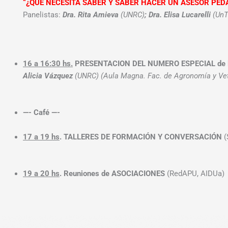
“¿QUÉ NECESITA SABER Y SABER HACER UN ASESOR PED
Panelistas:
Dra. Rita Amieva
(UNRC)
; Dra. Elisa Lucarelli
(UnT
16 a 16:30 hs.
PRESENTACION DEL NUMERO ESPECIAL de 
Alicia Vázquez
(UNRC) (Aula Magna. Fac. de Agronomía y Vet
—- Café —-
17 a 19 hs
. TALLERES DE FORMACIÓN Y CONVERSACIÓN
(
19 a 20 hs
. Reuniones de ASOCIACIONES
(RedAPU, AIDUa)