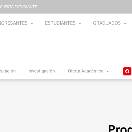
NCUESTA ESTUDIANTE
NGRESANTES
ESTUDIANTES
GRADUADOS
F
culación
Investigación
Oferta Académica
a
c
e
b
o
o
k