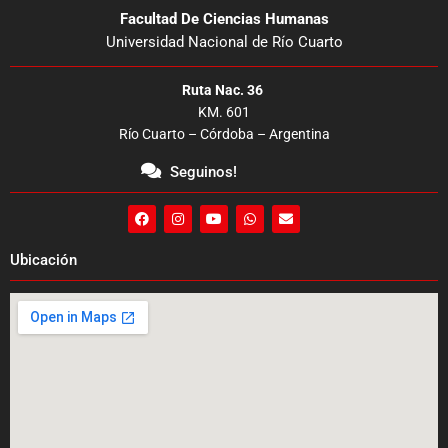
Facultad De Ciencias Humanas
Universidad Nacional de Río Cuarto
Ruta Nac. 36
KM. 601
Río Cuarto – Córdoba – Argentina
Seguinos!
F
I
Y
W
E
a
n
o
h
n
c
s
u
a
v
e
t
t
t
e
Ubicación
b
a
u
s
l
o
g
b
a
o
o
r
e
p
p
k
a
p
e
m