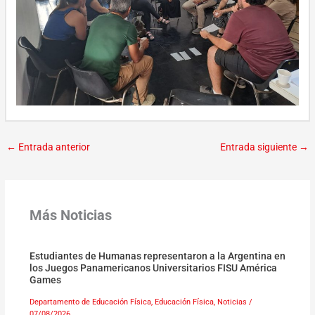
←
Entrada anterior
Entrada siguiente
→
Más Noticias
Estudiantes de Humanas representaron a la Argentina en
los Juegos Panamericanos Universitarios FISU América
Games
Departamento de Educación Física
,
Educación Física
,
Noticias
/
07/08/2026