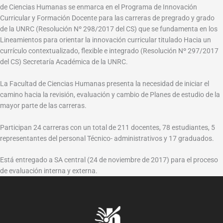
de Ciencias Humanas se enmarca en el Programa de Innovación
Curricular y Formación Docente para las carreras de pregrado y grado
de la UNRC (Resolución Nº 298/2017 del CS) que se fundamenta en los
Lineamientos para orientar la innovación curricular titulado Hacia un
currículo contextualizado, flexible e integrado (Resolución Nº 297/2017
del CS) Secretaría Académica de la UNRC.
La Facultad de Ciencias Humanas presenta la necesidad de iniciar el
camino hacia la revisión, evaluación y cambio de Planes de estudio de la
mayor parte de las carreras.
Participan 24 carreras con un total de 211 docentes, 78 estudiantes, 5
representantes del personal Técnico- administrativos y 17 graduados.
Está entregado a SA central (24 de noviembre de 2017) para el proceso
de evaluación interna y externa.