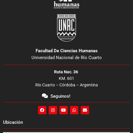
Facultad De Ciencias Humanas
Universidad Nacional de Río Cuarto
Ruta Nac. 36
KM. 601
Río Cuarto – Córdoba – Argentina
Seguinos!
F
I
Y
W
E
a
n
o
h
n
c
s
u
a
v
e
t
t
t
e
Ubicación
b
a
u
s
l
o
g
b
a
o
o
r
e
p
p