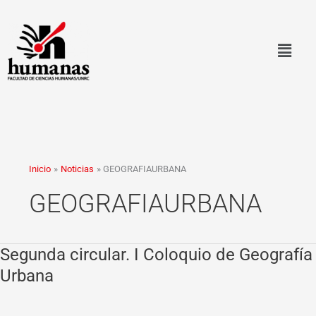
Ir
al
contenido
Inicio
Noticias
GEOGRAFIAURBANA
GEOGRAFIAURBANA
Segunda circular. I Coloquio de Geografía
Segunda
circular.
Urbana
I
Coloquio
de