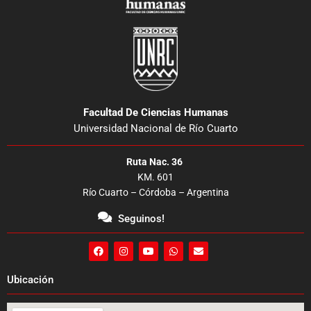
Facultad De Ciencias Humanas
Universidad Nacional de Río Cuarto
Ruta Nac. 36
KM. 601
Río Cuarto – Córdoba – Argentina
Seguinos!
F
I
Y
W
E
a
n
o
h
n
c
s
u
a
v
e
t
t
t
e
Ubicación
b
a
u
s
l
o
g
b
a
o
o
r
e
p
p