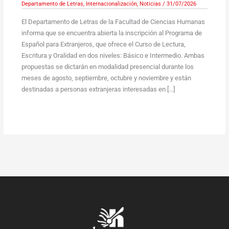
Departamento de Letras
,
Internacionalización
,
Noticias
/
31/07/2026
El Departamento de Letras de la Facultad de Ciencias Humanas
informa que se encuentra abierta la inscripción al Programa de
Español para Extranjeros, que ofrece el Curso de Lectura,
Escritura y Oralidad en dos niveles: Básico e Intermedio. Ambas
propuestas se dictarán en modalidad presencial durante los
meses de agosto, septiembre, octubre y noviembre y están
destinadas a personas extranjeras interesadas en […]