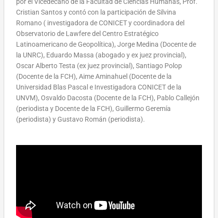
por el Vicedecano de la Facultad de Ciencias Humanas, Prof.
Cristian Santos y contó con la participación de Silvina
Romano ( investigadora de CONICET y coordinadora del
Observatorio de Lawfere del Centro Estratégico
Latinoamericano de Geopolítica), Jorge Medina (Docente de
la UNRC), Eduardo Massa (abogado y ex juez provincial),
Oscar Alberto Testa (ex juez provincial), Santiago Polop
(Docente de la FCH), Aime Aminahuel (Docente de la
Universidad Blas Pascal e Investigadora CONICET de la
UNVM), Osvaldo Dacosta (Docente de la FCH), Pablo Callejón
(periodista y Docente de la FCH), Guillermo Geremía
(periodista) y Gustavo Román (periodista).