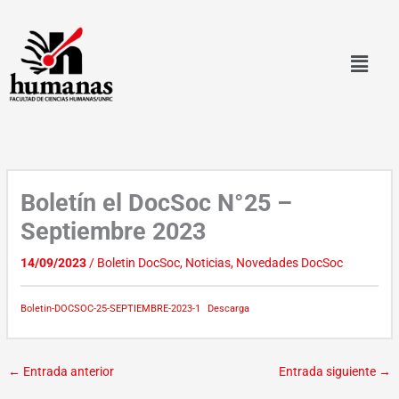
Ir
al
contenido
Boletín el DocSoc N°25 –
Septiembre 2023
14/09/2023
/
Boletin DocSoc
,
Noticias
,
Novedades DocSoc
Boletin-DOCSOC-25-SEPTIEMBRE-2023-1
Descarga
←
Entrada anterior
Entrada siguiente
→