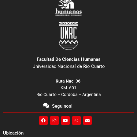
Facultad De Ciencias Humanas
Universidad Nacional de Río Cuarto
Ruta Nac. 36
KM. 601
Río Cuarto – Córdoba – Argentina
Seguinos!
F
I
Y
W
E
a
n
o
h
n
c
s
u
a
v
e
t
t
t
e
Ubicación
b
a
u
s
l