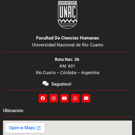
Facultad De Ciencias Humanas
Universidad Nacional de Río Cuarto
Ruta Nac. 36
KM. 601
Río Cuarto – Córdoba – Argentina
Seguinos!
F
I
Y
W
E
a
n
o
h
n
c
s
u
a
v
e
t
t
t
e
Ubicación
b
a
u
s
l
o
g
b
a
o
o
r
e
p
p
k
a
p
e
m