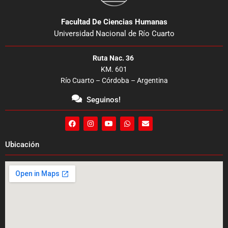
Facultad De Ciencias Humanas
Universidad Nacional de Río Cuarto
Ruta Nac. 36
KM. 601
Río Cuarto – Córdoba – Argentina
Seguinos!
F
I
Y
W
E
a
n
o
h
n
c
s
u
a
v
e
t
t
t
e
Ubicación
b
a
u
s
l
o
g
b
a
o
o
r
e
p
p
k
a
p
e
m