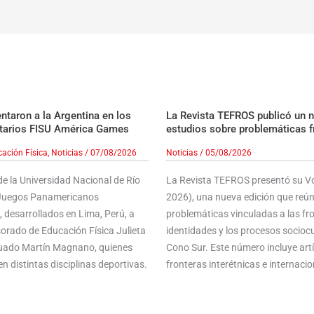
taron a la Argentina en los
La Revista TEFROS publicó un 
tarios FISU América Games
estudios sobre problemáticas f
ación Física
,
Noticias
/
07/08/2026
Noticias
/
05/08/2026
e la Universidad Nacional de Río
La Revista TEFROS presentó su Vol
s Juegos Panamericanos
2026), una nueva edición que reún
 desarrollados en Lima, Perú, a
problemáticas vinculadas a las front
sorado de Educación Física Julieta
identidades y los procesos sociocu
aduado Martín Magnano, quienes
Cono Sur. Este número incluye ar
n distintas disciplinas deportivas.
fronteras interétnicas e internacion