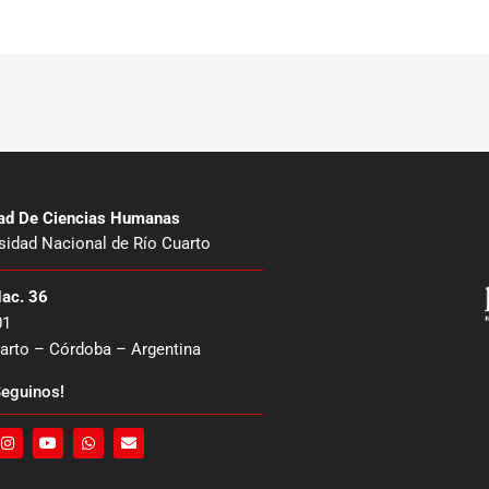
tad De Ciencias Humanas
sidad Nacional de Río Cuarto
Nac. 36
01
arto – Córdoba – Argentina
eguinos!
I
Y
W
E
n
o
h
n
s
u
a
v
t
t
t
e