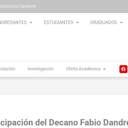
NCUESTA ESTUDIANTE
NGRESANTES
ESTUDIANTES
GRADUADOS
F
culación
Investigación
Oferta Académica
a
c
e
b
o
o
k
icipación del Decano Fabio Dandr