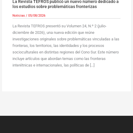
La Revista TEFROS publicó un nuevo número dedicado a
los estudios sobre problemáticas fronterizas
Noticias
/
05/08/2026
La Revista TEFROS presentó su Volumen 24, N.º 2 (julio-
diciembre de 2026), una nueva edición que reúne
investigaciones originales sobre problemáticas vinculadas a las
fronteras, los territorios, las identidades y los procesos
socioculturales en distintas regiones del Cono Sur. Este número
incluye artículos que abordan temas como las fronteras
interétnicas e internacionales, las políticas de […]