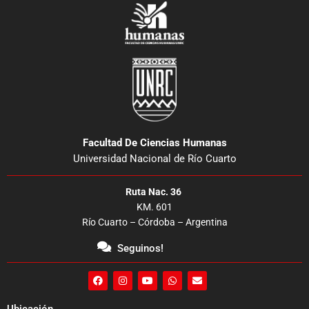
Facultad De Ciencias Humanas
Universidad Nacional de Río Cuarto
Ruta Nac. 36
KM. 601
Río Cuarto – Córdoba – Argentina
Seguinos!
F
I
Y
W
E
a
n
o
h
n
c
s
u
a
v
e
t
t
t
e
Ubicación