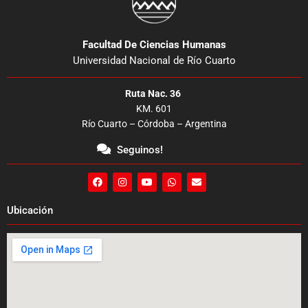
Facultad De Ciencias Humanas
Universidad Nacional de Río Cuarto
Ruta Nac. 36
KM. 601
Río Cuarto – Córdoba – Argentina
Seguinos!
F
I
Y
W
E
a
n
o
h
n
c
s
u
a
v
e
t
t
t
e
Ubicación
b
a
u
s
l
o
g
b
a
o
o
r
e
p
p
k
a
p
e
m