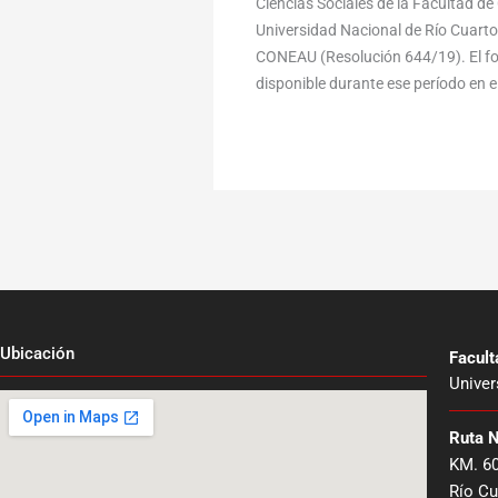
Ciencias Sociales de la Facultad d
Universidad Nacional de Río Cuarto
CONEAU (Resolución 644/19). El for
disponible durante ese período en el
Ubicación
Facul
Univer
Ruta 
KM. 6
Río Cu