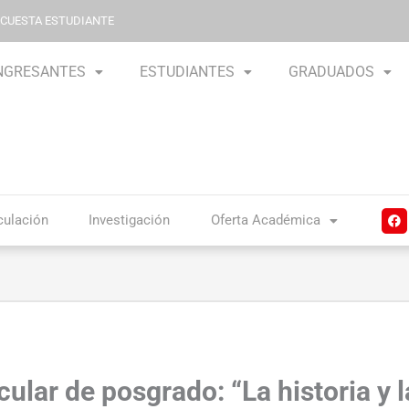
NCUESTA ESTUDIANTE
NGRESANTES
ESTUDIANTES
GRADUADOS
F
culación
Investigación
Oferta Académica
a
c
e
b
o
o
k
cular de posgrado: “La historia y 