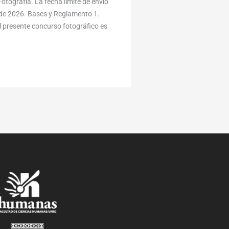
otografía. La fecha límite de envío
 de 2026. Bases y Reglamento 1.
l presente concurso fotográfico es