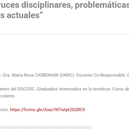
ruces disciplinares, problemática
s actuales”
)
: Dra. María Rosa CARBONARI (UNRC). Docente Co-Responsable: 
iantes del DOCSOC. Graduados interesados en la temática. Curso ab
iculares.
pción:
https://forms.gle/Aiau1W7wtpt2SGRC9