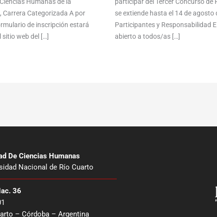
e Ciencias Humanas de la
participar del Tercer Concurso de F
, Carrera Categorizada A por
se extiende hasta el 14 de agosto
mulario de inscripción estará
Participantes y Responsabilidad E
 sitio web del […]
abierto a todos/as […]
tad De Ciencias Humanas
sidad Nacional de Río Cuarto
Nac. 36
01
arto – Córdoba – Argentina