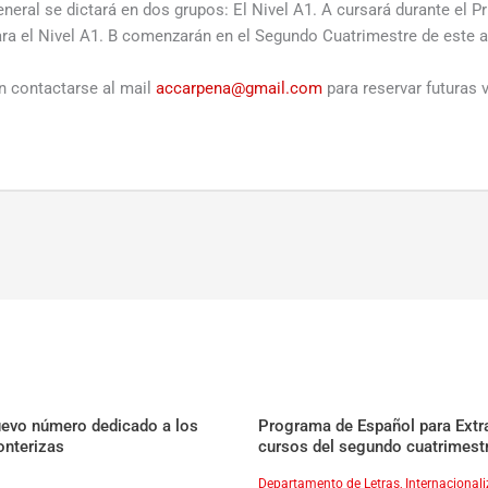
eral se dictará en dos grupos: El Nivel A1. A cursará durante el P
ara el Nivel A1. B comenzarán en el Segundo Cuatrimestre de este 
n contactarse al mail
accarpena@gmail.com
para reservar futuras 
uevo número dedicado a los
Programa de Español para Extran
onterizas
cursos del segundo cuatrimest
Departamento de Letras
,
Internacional