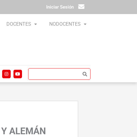
Iniciar Sesión
DOCENTES
NODOCENTES
I
Y
n
o
s
u
t
t
a
u
g
b
r
e
a
m
 Y ALEMÁN