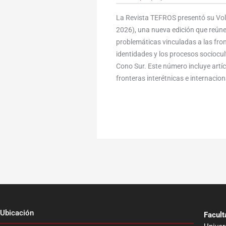
La Revista TEFROS presentó su Volu
2026), una nueva edición que reúne
problemáticas vinculadas a las fronte
identidades y los procesos sociocult
Cono Sur. Este número incluye art
fronteras interétnicas e internaciona
Ubicación
Facul