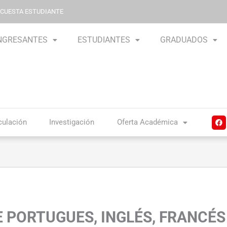
NCUESTA ESTUDIANTE
NGRESANTES
ESTUDIANTES
GRADUADOS
F
culación
Investigación
Oferta Académica
a
c
e
b
o
o
k
 PORTUGUES, INGLÉS, FRANCÉS