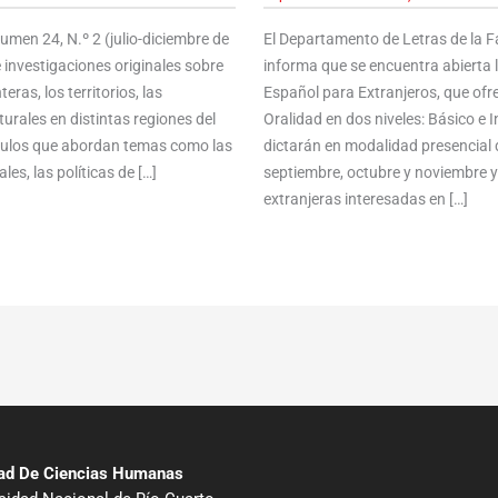
men 24, N.º 2 (julio-diciembre de
El Departamento de Letras de la 
 investigaciones originales sobre
informa que se encuentra abierta 
ras, los territorios, las
Español para Extranjeros, que ofre
urales en distintas regiones del
Oralidad en dos niveles: Básico e
ículos que abordan temas como las
dictarán en modalidad presencial 
les, las políticas de […]
septiembre, octubre y noviembre 
extranjeras interesadas en […]
tad De Ciencias Humanas