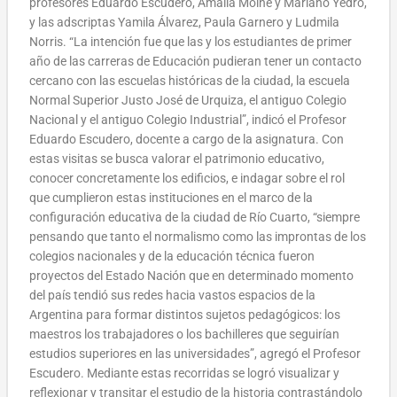
profesores Eduardo Escudero, Amalia Moine y Mariano Yedro,
y las adscriptas Yamila Álvarez, Paula Garnero y Ludmila
Norris. “La intención fue que las y los estudiantes de primer
año de las carreras de Educación pudieran tener un contacto
cercano con las escuelas históricas de la ciudad, la escuela
Normal Superior Justo José de Urquiza, el antiguo Colegio
Nacional y el antiguo Colegio Industrial”, indicó el Profesor
Eduardo Escudero, docente a cargo de la asignatura.
Con
estas visitas se busca valorar el patrimonio educativo,
conocer concretamente los edificios, e indagar sobre el rol
que cumplieron estas instituciones en el marco de la
configuración educativa de la ciudad de Río Cuarto, “siempre
pensando que tanto el normalismo como las improntas de los
colegios nacionales y de la educación técnica fueron
proyectos del Estado Nación que en determinado momento
del país tendió sus redes hacia vastos espacios de la
Argentina para formar distintos sujetos pedagógicos: los
maestros los trabajadores o los bachilleres que seguirían
estudios superiores en las universidades”, agregó el Profesor
Escudero.
Mediante estas recorridas se logró visualizar y
reflexionar y transitar el estudio de la historia contrastándolo