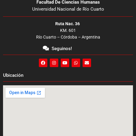
Facultad De Ciencias Humanas
Universidad Nacional de Río Cuarto
Ruta Nac. 36
KM. 601
Río Cuarto – Córdoba – Argentina
Seguinos!
F
I
Y
W
E
a
n
o
h
n
c
s
u
a
v
e
t
t
t
e
Ubicación
b
a
u
s
l
o
g
b
a
o
o
r
e
p
p
k
a
p
e
m