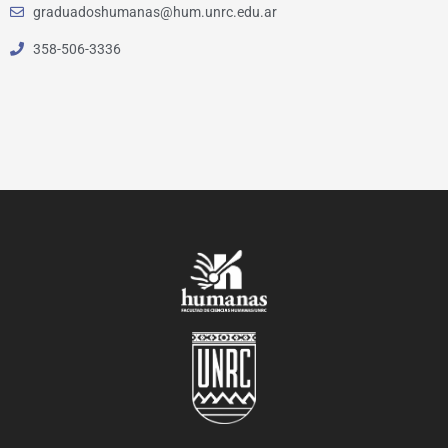
graduadoshumanas@hum.unrc.edu.ar
358-506-3336