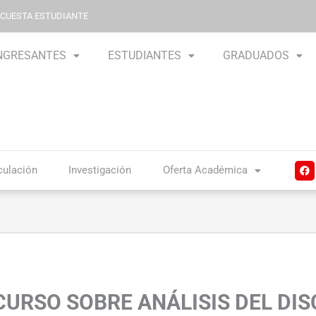
NCUESTA ESTUDIANTE
NGRESANTES
ESTUDIANTES
GRADUADOS
F
culación
Investigación
Oferta Académica
a
c
e
b
o
o
k
 CURSO SOBRE ANÁLISIS DEL DI