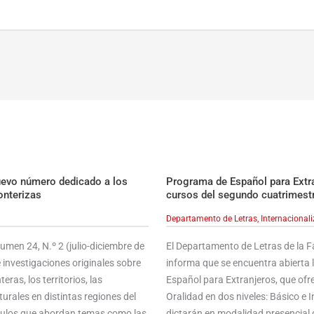
uevo número dedicado a los
Programa de Español para Extran
onterizas
cursos del segundo cuatrimest
Departamento de Letras
,
Internacional
men 24, N.º 2 (julio-diciembre de
El Departamento de Letras de la 
 investigaciones originales sobre
informa que se encuentra abierta 
ras, los territorios, las
Español para Extranjeros, que ofre
urales en distintas regiones del
Oralidad en dos niveles: Básico e
ículos que abordan temas como las
dictarán en modalidad presencial 