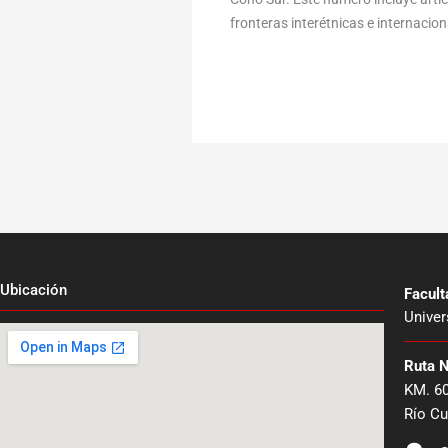
fronteras interétnicas e internaciona
Ubicación
Facul
Univer
Ruta 
KM. 6
Río Cu