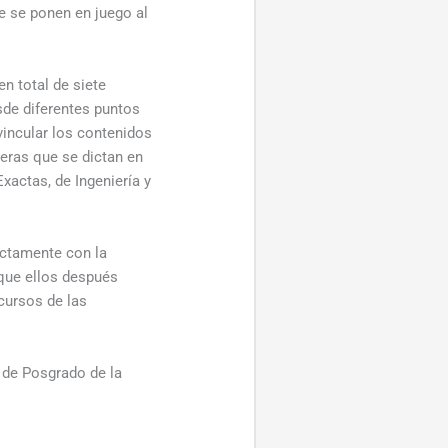
e se ponen en juego al
n total de siete
esde diferentes puntos
vincular los contenidos
reras que se dictan en
xactas, de Ingeniería y
ectamente con la
a que ellos después
cursos de las
 de Posgrado de la