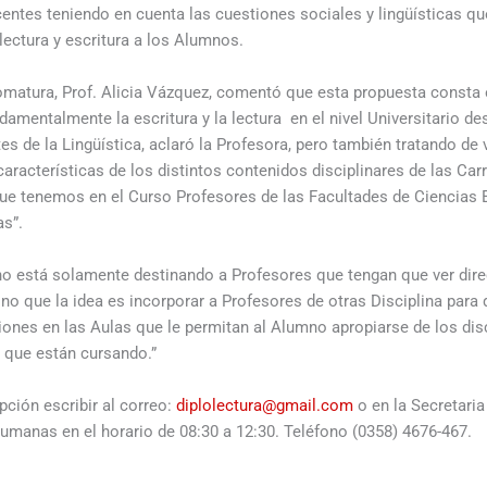
entes teniendo en cuenta las cuestiones sociales y lingüísticas qu
lectura y escritura a los Alumnos.
lomatura, Prof. Alicia Vázquez, comentó que esta propuesta consta e
damentalmente la escritura y la lectura en el nivel Universitario d
s de la Lingüística, aclaró la Profesora, pero también tratando de 
aracterísticas de los distintos contenidos disciplinares de las Car
 que tenemos en el Curso Profesores de las Facultades de Ciencias E
s”.
no está solamente destinando a Profesores que tengan que ver dir
 sino que la idea es incorporar a Profesores de otras Disciplina par
iones en las Aulas que le permitan al Alumno apropiarse de los dis
s que están cursando.”
pción escribir al correo:
diplolectura@gmail.com
o en la Secretaria
umanas en el horario de 08:30 a 12:30. Teléfono (0358) 4676-467.