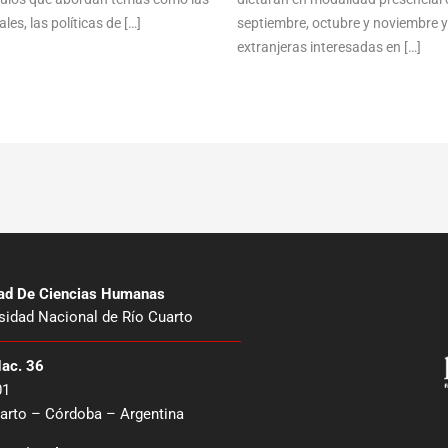
les, las políticas de […]
septiembre, octubre y noviembre 
extranjeras interesadas en […]
tad De Ciencias Humanas
sidad Nacional de Río Cuarto
Nac. 36
01
arto – Córdoba – Argentina