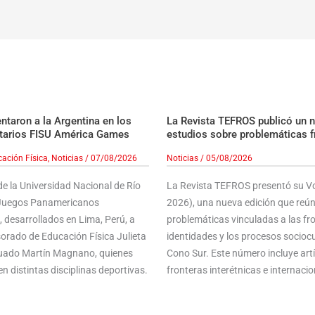
taron a la Argentina en los
La Revista TEFROS publicó un 
tarios FISU América Games
estudios sobre problemáticas f
ación Física
,
Noticias
/
07/08/2026
Noticias
/
05/08/2026
e la Universidad Nacional de Río
La Revista TEFROS presentó su Vol
s Juegos Panamericanos
2026), una nueva edición que reún
 desarrollados en Lima, Perú, a
problemáticas vinculadas a las front
sorado de Educación Física Julieta
identidades y los procesos sociocu
aduado Martín Magnano, quienes
Cono Sur. Este número incluye ar
n distintas disciplinas deportivas.
fronteras interétnicas e internacion