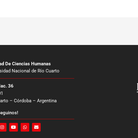
tad De Ciencias Humanas
sidad Nacional de Río Cuarto
Nac. 36
01
arto – Córdoba – Argentina
eguinos!
I
Y
W
E
n
o
h
n
s
u
a
v
t
t
t
e