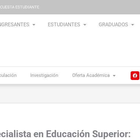
NCUESTA ESTUDIANTE
NGRESANTES
ESTUDIANTES
GRADUADOS
F
culación
Investigación
Oferta Académica
a
c
e
b
o
o
k
ialista en Educación Superior: