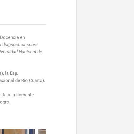
n Docencia en
n diagnóstica sobre
iversidad Nacional de
), la
Esp.
cional de Río Cuarto).
ita a la flamante
logro.