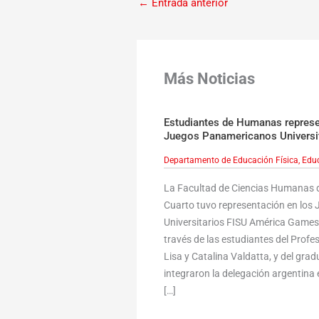
←
Entrada anterior
Más Noticias
Estudiantes de Humanas represen
Juegos Panamericanos Universi
Departamento de Educación Física
,
Educ
La Facultad de Ciencias Humanas d
Cuarto tuvo representación en lo
Universitarios FISU América Games,
través de las estudiantes del Profe
Lisa y Catalina Valdatta, y del gr
integraron la delegación argentina e
[…]