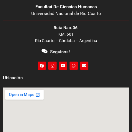
Facultad De Ciencias Humanas
Universidad Nacional de Río Cuarto
Ruta Nac. 36
KM. 601
Río Cuarto – Córdoba – Argentina
Seguinos!
F
I
Y
W
E
a
n
o
h
n
c
s
u
a
v
e
t
t
t
e
Ubicación
b
a
u
s
l
o
g
b
a
o
o
r
e
p
p
k
a
p
e
m