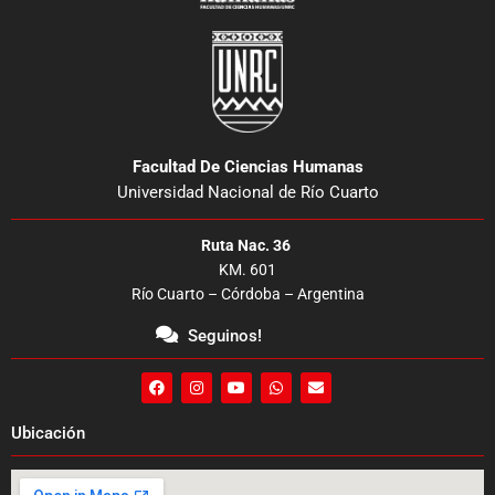
Facultad De Ciencias Humanas
Universidad Nacional de Río Cuarto
Ruta Nac. 36
KM. 601
Río Cuarto – Córdoba – Argentina
Seguinos!
F
I
Y
W
E
a
n
o
h
n
c
s
u
a
v
e
t
t
t
e
Ubicación
b
a
u
s
l
o
g
b
a
o
o
r
e
p
p
k
a
p
e