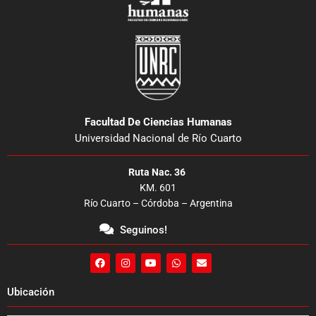
Facultad De Ciencias Humanas
Universidad Nacional de Río Cuarto
Ruta Nac. 36
KM. 601
Río Cuarto – Córdoba – Argentina
Seguinos!
F
I
Y
W
E
a
n
o
h
n
c
s
u
a
v
e
t
t
t
e
Ubicación
b
a
u
s
l
o
g
b
a
o