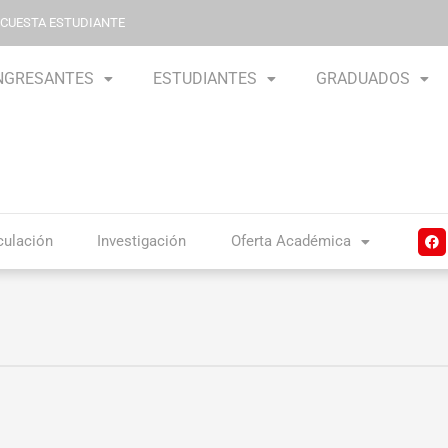
NCUESTA ESTUDIANTE
NGRESANTES
ESTUDIANTES
GRADUADOS
F
culación
Investigación
Oferta Académica
a
c
e
b
o
o
k