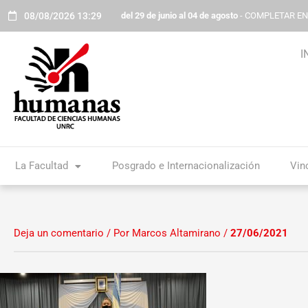
Ir
08/08/2026 13:29
del 29 de junio al 04 de agosto
- COMPLETAR E
al
contenido
I
La Facultad
Posgrado e Internacionalización
Vin
Deja un comentario
/ Por
Marcos Altamirano
/
27/06/2021