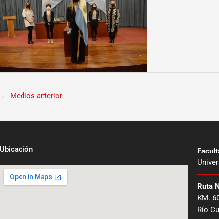
←
Medios anterior
Ubicación
Facul
Univer
Ruta 
KM. 6
Río Cu