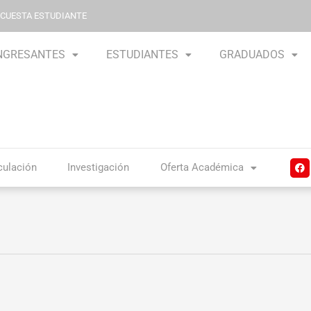
NCUESTA ESTUDIANTE
NGRESANTES
ESTUDIANTES
GRADUADOS
F
culación
Investigación
Oferta Académica
a
c
e
b
o
o
k