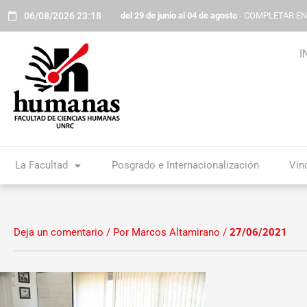
Ir
06/08/2026 23:18
del 29 de junio al 04 de agosto
- COMPLETAR E
al
contenido
I
La Facultad
Posgrado e Internacionalización
Vin
Deja un comentario
/ Por
Marcos Altamirano
/
27/06/2021