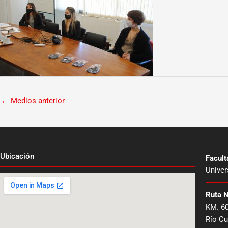
←
Medios anterior
Ubicación
Facul
Univer
Ruta 
KM. 6
Río Cu