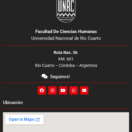
Facultad De Ciencias Humanas
Universidad Nacional de Río Cuarto
Ruta Nac. 36
KM. 601
Río Cuarto – Córdoba – Argentina
Seguinos!
F
I
Y
W
E
a
n
o
h
n
c
s
u
a
v
e
t
t
t
e
Ubicación
b
a
u
s
l
o
g
b
a
o
o
r
e
p
p
k
a
p
e
m