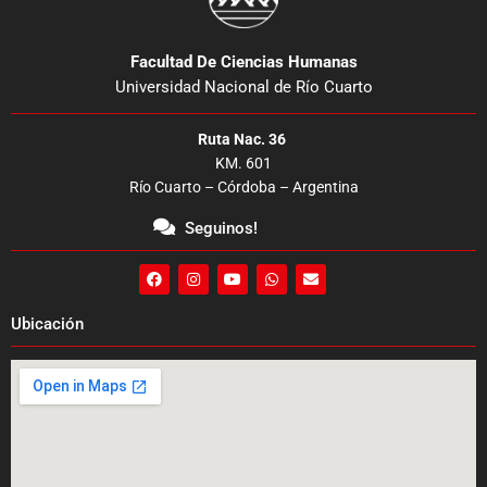
Facultad De Ciencias Humanas
Universidad Nacional de Río Cuarto
Ruta Nac. 36
KM. 601
Río Cuarto – Córdoba – Argentina
Seguinos!
F
I
Y
W
E
a
n
o
h
n
c
s
u
a
v
e
t
t
t
e
Ubicación
b
a
u
s
l
o
g
b
a
o
o
r
e
p
p
k
a
p
e
m